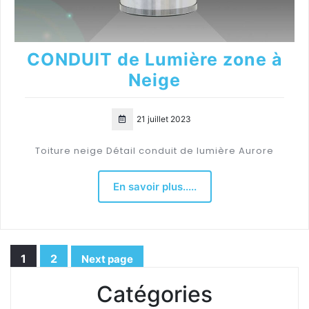
CONDUIT de Lumière zone à
Neige
21 juillet 2023
Toiture neige Détail conduit de lumière Aurore
En savoir plus.....
Pagination
1
2
Next page
Page
Page
des
Catégories