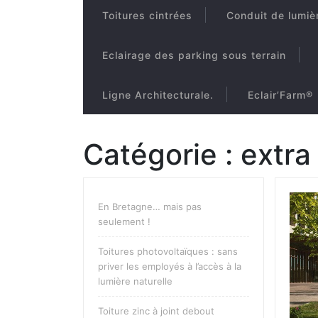
Toitures cintrées
Conduit de lumiè
Eclairage des parking sous terrain
Ligne Architecturale.
Eclair’Farm®
Catégorie :
extra
En Bretagne… mais pas
seulement !
Toitures photovoltaïques : sans
priver les employés à l’accès à la
lumière naturelle
Toiture zinc à joint debout