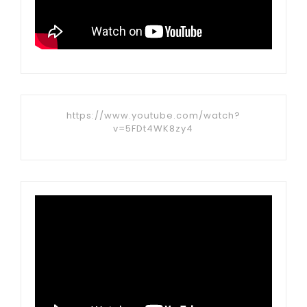
https://www.youtube.com/watch?
v=5FDt4WK8zy4