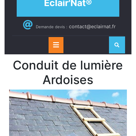
Eclair'Nat®
contact@eclairnat.fr
Demande devis :
Open
Button
Conduit de lumière
Ardoises