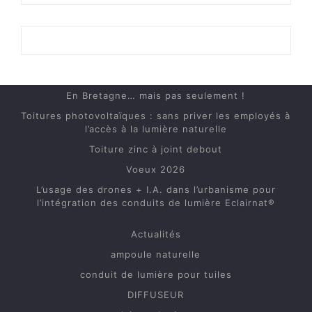
En Bretagne… mais pas seulement !
Toitures photovoltaïques : sans priver les employés à
l’accès à la lumière naturelle
Toiture zinc à joint debout
Voeux 2026
L’usage des drones + I.A. dans l’urbanisme pour
l’intégration des conduits de lumière Eclairnat®
Actualités
ampoule naturelle
conduit de lumière pour tuiles
DIFFUSEUR