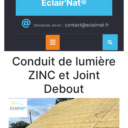
Eclair'Nat®
contact@eclairnat.fr
Demande devis :
Open
Button
Conduit de lumière
ZINC et Joint
Debout