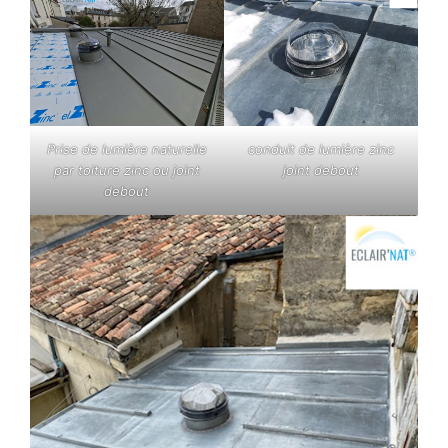
Prise de lumière naturelle
conduit de lumière zinc
par toiture zinc ou joint
joint debout
debout