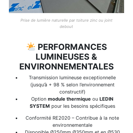
Prise de lumière naturelle par toiture zinc ou joint
debout
PERFORMANCES
LUMINEUSES &
ENVIRONNEMENTALES
Transmission lumineuse exceptionnelle
(jusqu’à + 98 % selon l’environnement
constructif)
Option
module thermique
ou
LEDIN
SYSTEM
pour les besoins spécifiques
Conformité RE2020 – Contribue à la note
environnementale
Disponible Ø250mm Ø350mm et en Ø530