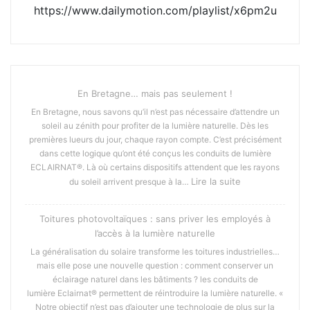
https://www.dailymotion.com/playlist/x6pm2u
En Bretagne… mais pas seulement !
En Bretagne, nous savons qu’il n’est pas nécessaire d’attendre un
soleil au zénith pour profiter de la lumière naturelle. Dès les
premières lueurs du jour, chaque rayon compte. C’est précisément
dans cette logique qu’ont été conçus les conduits de lumière
ECLAIRNAT®. Là où certains dispositifs attendent que les rayons
:
Lire la suite
du soleil arrivent presque à la…
En
Bretagne…
Toitures photovoltaïques : sans priver les employés à
mais
l’accès à la lumière naturelle
pas
seulement
La généralisation du solaire transforme les toitures industrielles…
!
mais elle pose une nouvelle question : comment conserver un
éclairage naturel dans les bâtiments ? les conduits de
lumière Eclairnat® permettent de réintroduire la lumière naturelle. «
Notre objectif n’est pas d’ajouter une technologie de plus sur la