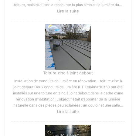
toiture, mais d’utiliser la ressource la plus simple : la lumière du…
:
Lire la suite
Toitures
photovoltaïques
:
sans
priver
les
employés
à
l’accès
à
Toiture zinc à joint debout
la
Installation de conduits de lumière en rénovation – toiture zinc à
lumière
joint debout Deux conduits de lumière KIT Eclairnat® 350 ont été
naturelle
installés sur une toiture en zinc à joint debout dans le cadre d’une
rénovation d’habitation. L’objectif était d’apporter de la lumière
naturelle dans des pièces peu éclairées : un couloir et une salle…
:
Lire la suite
Toiture
zinc
à
joint