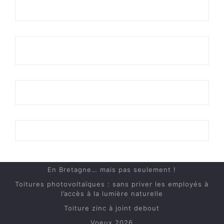
En Bretagne… mais pas seulement !
Toitures photovoltaïques : sans priver les employés à
l’accès à la lumière naturelle
Toiture zinc à joint debout
Voeux 2026