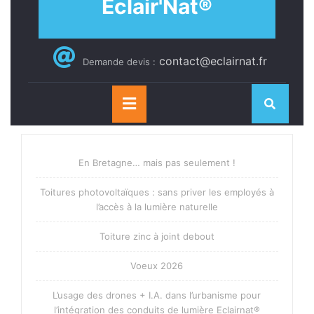
Eclair'Nat®
contact@eclairnat.fr
Demande devis :
Open
Button
En Bretagne… mais pas seulement !
Toitures photovoltaïques : sans priver les employés à
l’accès à la lumière naturelle
Toiture zinc à joint debout
Voeux 2026
L’usage des drones + I.A. dans l’urbanisme pour
l’intégration des conduits de lumière Eclairnat®