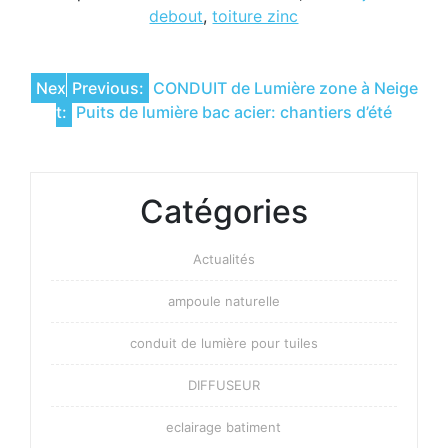
debout
,
toiture zinc
Navigation
Nex
Previous:
CONDUIT de Lumière zone à Neige
t:
Puits de lumière bac acier: chantiers d’été
de
l’article
Catégories
Actualités
ampoule naturelle
conduit de lumière pour tuiles
DIFFUSEUR
eclairage batiment