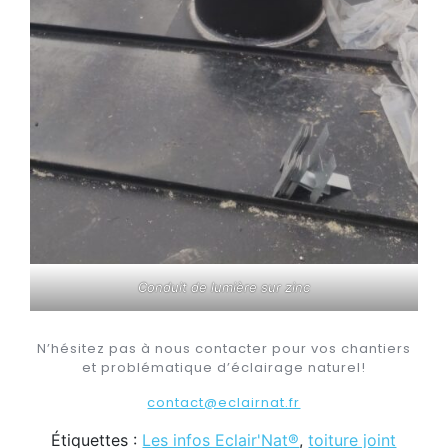
Conduit de lumière sur zinc
N’hésitez pas à nous contacter pour vos chantiers
et problématique d’éclairage naturel!
contact@eclairnat.fr
Étiquettes :
Les infos Eclair'Nat®
,
toiture joint