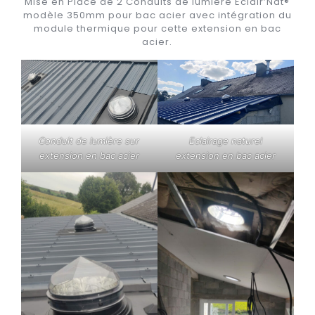
Mise en Place de 2 Conduits de lumière Eclair’Nat®
modèle 350mm pour bac acier avec intégration du
module thermique pour cette extension en bac
acier.
Conduit de lumière sur
Eclairage naturel
extension en bac acier
extension en bac acier