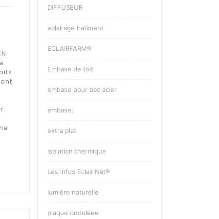
DIFFUSEUR
eclairage batiment
ECLAIRFARM®
EN
e
Embase de toit
oits
sont
embase pour bac acier
r
embase;
yle
extra plat
isolation thermique
Les infos Eclair'Nat®
lumière naturelle
plaque onduléee