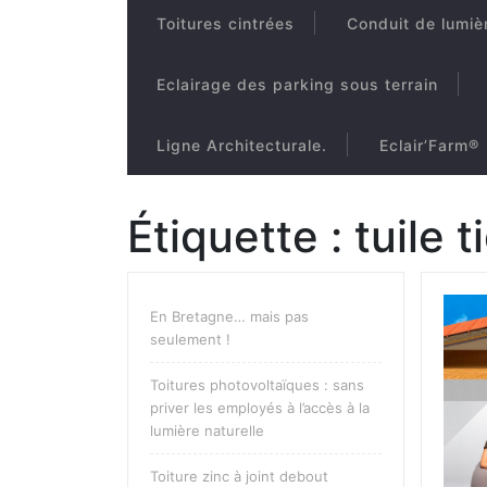
Toitures cintrées
Conduit de lumiè
Eclairage des parking sous terrain
Ligne Architecturale.
Eclair’Farm®
Étiquette :
tuile 
En Bretagne… mais pas
seulement !
Toitures photovoltaïques : sans
priver les employés à l’accès à la
lumière naturelle
Toiture zinc à joint debout