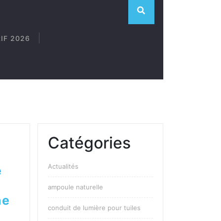
RIF 2026
Catégories
Actualités
e
ampoule naturelle
ne
conduit de lumière pour tuiles