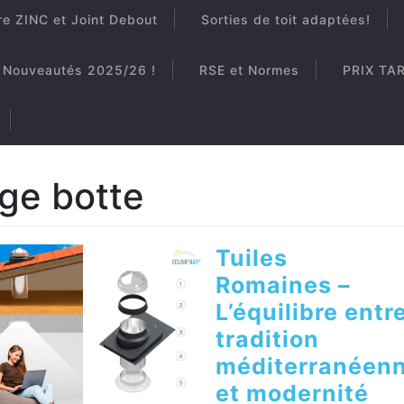
re ZINC et Joint Debout
Sorties de toit adaptées!
Nouveautés 2025/26 !
RSE et Normes
PRIX TA
tige botte
Tuiles
Romaines –
L’équilibre entr
tradition
méditerranéen
et modernité