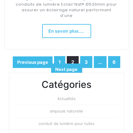
conduits de lumière Eclair’Nat® Ø530mm pour
assurer un éclairage naturel performant
d’une
En savoir plus.....
Pagination
1
2
3
…
6
Previous page
Page
Page
Page
Page
Next page
des
Catégories
publications
Actualités
ampoule naturelle
conduit de lumière pour tuiles