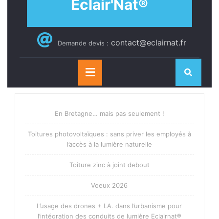
Eclair'Nat®
contact@eclairnat.fr
Demande devis :
Open
Button
En Bretagne… mais pas seulement !
Toitures photovoltaïques : sans priver les employés à
l’accès à la lumière naturelle
Toiture zinc à joint debout
Voeux 2026
L’usage des drones + I.A. dans l’urbanisme pour
l’intégration des conduits de lumière Eclairnat®